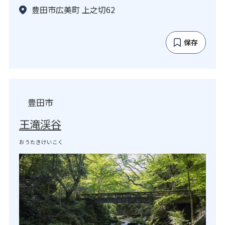
豊田市広美町 上之切62
保存
豊田市
王滝渓谷
おうたきけいこく