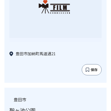
豊田市加納町馬道通21
保存
豊田市
鞍ヶ池公園