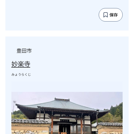
保存
豊田市
妙楽寺
みょうらくじ