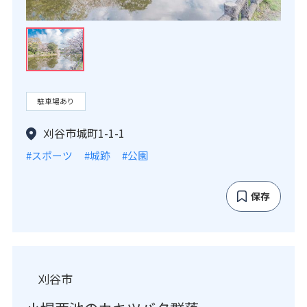
駐車場あり
刈谷市城町1-1-1
#スポーツ
#城跡
#公園
保存
刈谷市