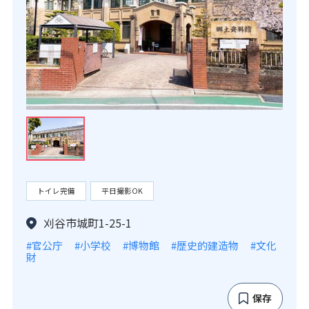
トイレ完備
平日撮影OK
刈谷市城町1-25-1
#官公庁
#小学校
#博物館
#歴史的建造物
#文化
財
保存