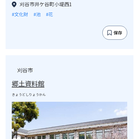
刈谷市井ケ谷町小堤西1
#文化財
#池
#花
保存
刈谷市
郷土資料館
きょうどしりょうかん