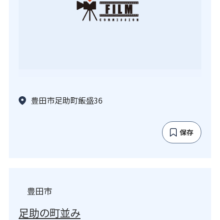
豊田市足助町飯盛36
保存
豊田市
足助の町並み