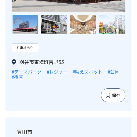
駐車場あり
刈谷市東境町吉野55
#テーマパーク
#レジャー
#映えスポット
#公園
#夜景
保存
豊田市