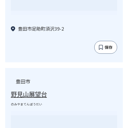
豊田市足助町須沢39-2
保存
豊田市
野見山展望台
のみやまてんぼうだい