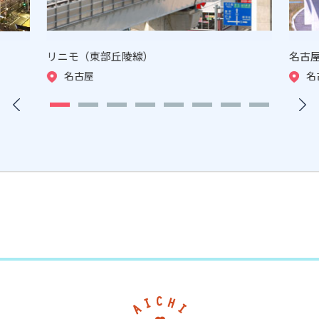
リニモ（東部丘陵線）
名古
名古屋
名