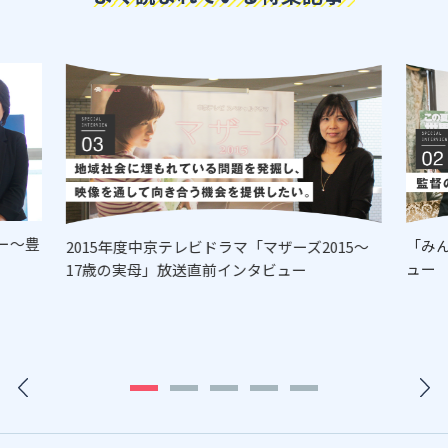
ー～豊
「み
2015年度中京テレビドラマ「マザーズ2015～
ュー
17歳の実母」放送直前インタビュー