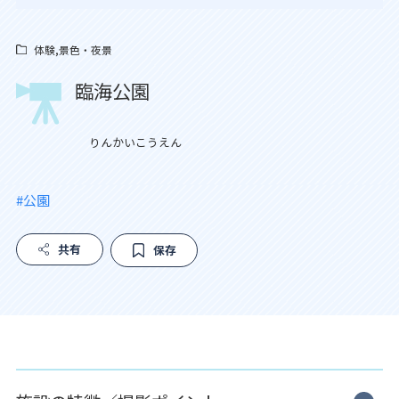
体験,景色・夜景
臨海公園
りんかいこうえん
#公園
共有
保存