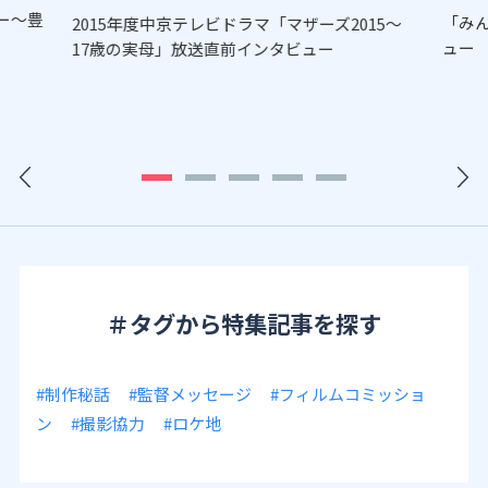
ー～豊
「み
2015年度中京テレビドラマ「マザーズ2015～
ュー
17歳の実母」放送直前インタビュー
＃タグから特集記事を探す
#制作秘話
#監督メッセージ
#フィルムコミッショ
ン
#撮影協力
#ロケ地