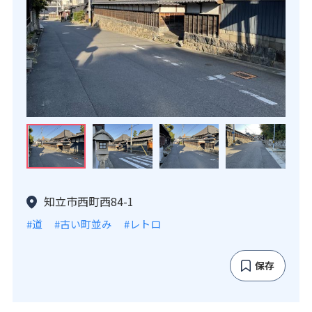
知立市西町西84-1
#道
#古い町並み
#レトロ
保存