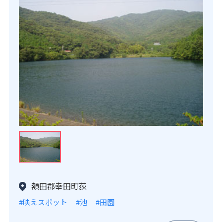
額田郡幸田町荻
#映えスポット
#池
#田園