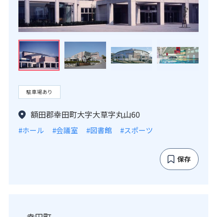
駐車場あり
額田郡幸田町大字大草字丸山60
#ホール
#会議室
#図書館
#スポーツ
保存
幸田町