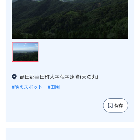
額田郡幸田町大字荻字遠峰(天の丸)
#映えスポット
#田園
保存