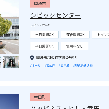
岡崎市
シビックセンター
しびっくせんたー
土日撮影OK
深夜撮影OK
トイレ
平日撮影OK
使用料なし
岡崎市羽根町字貴登野15
#ホール
#官公庁
#図書館
#現代的建造物
幸田町
ハッピネス・ヒル・幸田