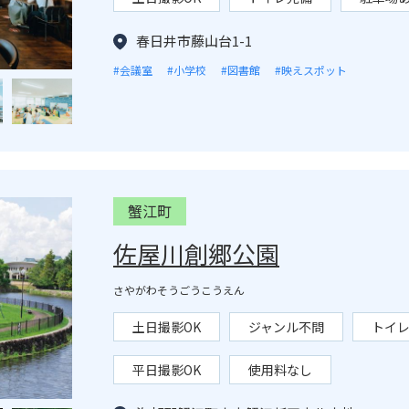
春日井市藤山台1-1
#会議室
#小学校
#図書館
#映えスポット
蟹江町
佐屋川創郷公園
さやがわそうごうこうえん
土日撮影OK
ジャンル不問
トイ
平日撮影OK
使用料なし