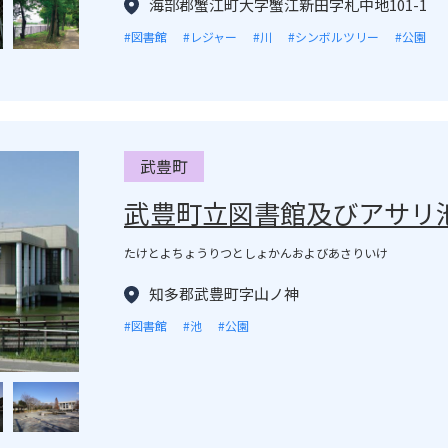
海部郡蟹江町大字蟹江新田字札中地101-1
#図書館
#レジャー
#川
#シンボルツリー
#公園
武豊町
武豊町立図書館及びアサリ
たけとよちょうりつとしょかんおよびあさりいけ
知多郡武豊町字山ノ神
#図書館
#池
#公園