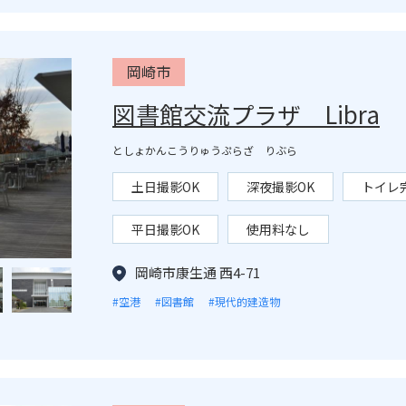
岡崎市
図書館交流プラザ Libra
としょかんこうりゅうぷらざ りぶら
土日撮影OK
深夜撮影OK
トイレ
平日撮影OK
使用料なし
岡崎市康生通 西4-71
#空港
#図書館
#現代的建造物