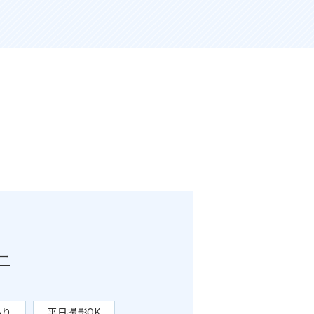
ー
あり
平日撮影OK