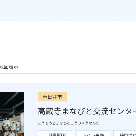
地図表示
春日井市
高蔵寺まなびと交流センタ
こうぞうじまなびとこうりゅうせんたー
土日撮影OK
トイレ完備
駐車場