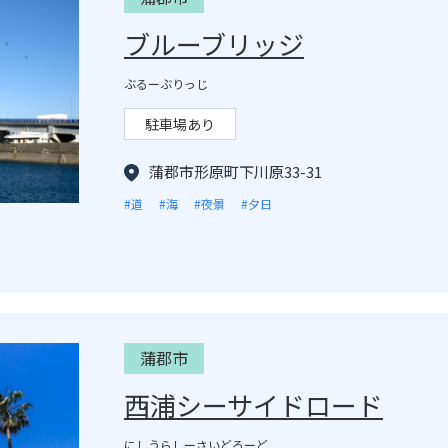
ブルーブリッジ
ぶるーぶりっじ
駐車場あり
蒲郡市形原町下川原33-31
#道
#海
#夜景
#夕日
蒲郡市
西浦シーサイドロード
にしうらしーさいどろーど