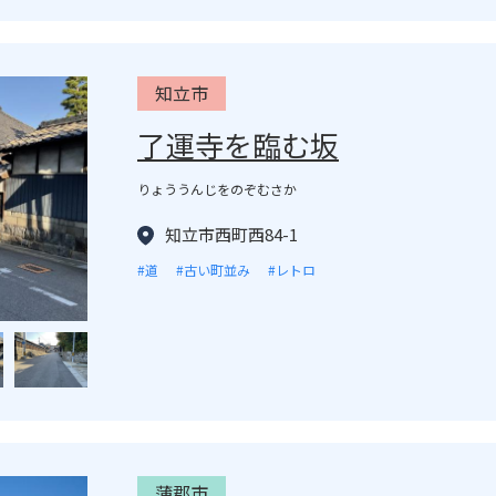
知立市
了運寺を臨む坂
りょううんじをのぞむさか
知立市西町西84-1
#道
#古い町並み
#レトロ
蒲郡市