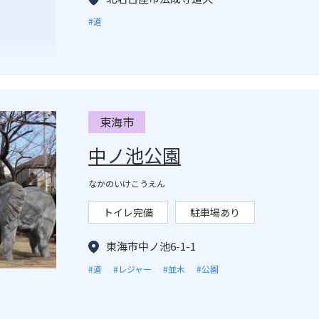
#道
東海市
中ノ池公園
なかのいけこうえん
トイレ完備
駐車場あり
東海市中ノ池6-1-1
#道
#レジャー
#並木
#公園