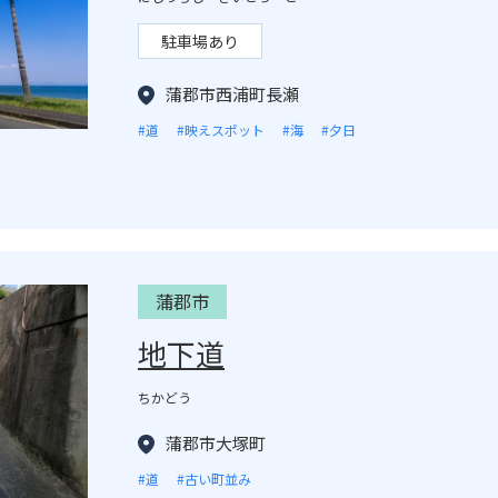
駐車場あり
蒲郡市西浦町長瀬
#道
#映えスポット
#海
#夕日
蒲郡市
地下道
ちかどう
蒲郡市大塚町
#道
#古い町並み