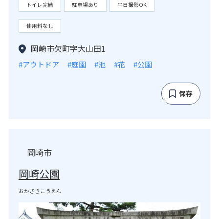
トイレ完備
駐車場あり
平日撮影OK
使用料なし
岡崎市欠町字大山田1
#アウトドア
#庭園
#池
#花
#公園
保存
岡崎市
岡崎公園
おかざきこうえん