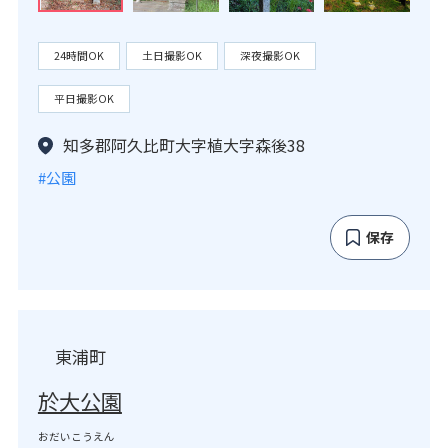
24時間OK
土日撮影OK
深夜撮影OK
平日撮影OK
知多郡阿久比町大字植大字森後38
#公園
保存
東浦町
於大公園
おだいこうえん