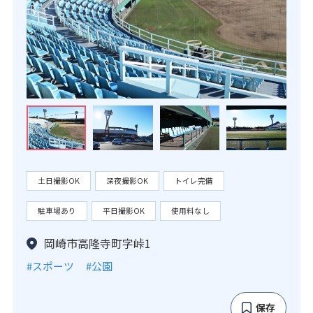
土日撮影OK
深夜撮影OK
トイレ完備
駐車場あり
平日撮影OK
使用料なし
岡崎市高隆寺町字峠1
#スポーツ
#公園
保存