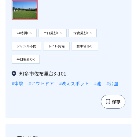
24時間OK
土日撮影OK
深夜撮影OK
ジャンル不問
トイレ完備
駐車場あり
平日撮影OK
知多市佐布里台3-101
#体験
#アウトドア
#映えスポット
#池
#公園
保存