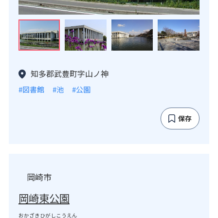
知多郡武豊町字山ノ神
#図書館
#池
#公園
保存
岡崎市
岡崎東公園
おかざきひがしこうえん