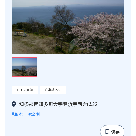
トイレ完備
駐車場あり
知多郡南知多町大字豊浜字西之峰22
#並木
#公園
保存