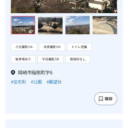
土日撮影OK
深夜撮影OK
トイレ完備
駐車場あり
平日撮影OK
使用料なし
岡崎市稲熊町字6
#住宅街
#公園
#展望台
保存