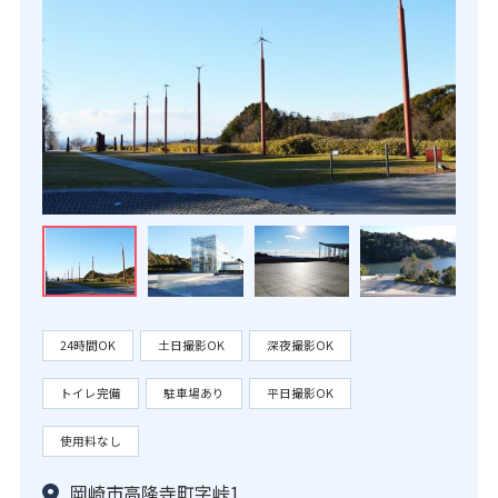
24時間OK
土日撮影OK
深夜撮影OK
トイレ完備
駐車場あり
平日撮影OK
使用料なし
岡崎市高隆寺町字峠1