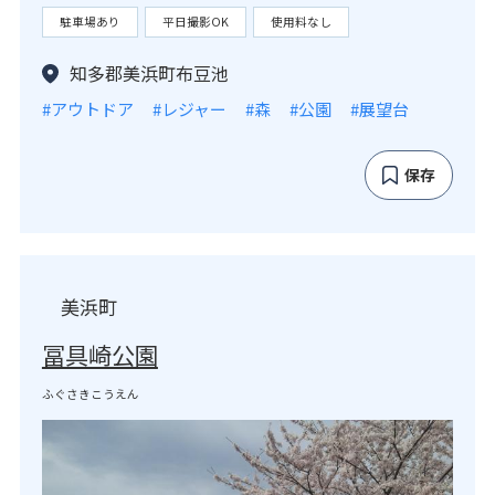
駐車場あり
平日撮影OK
使用料なし
知多郡美浜町布豆池
#アウトドア
#レジャー
#森
#公園
#展望台
保存
美浜町
冨具崎公園
ふぐさきこうえん