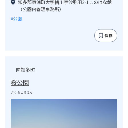
知多郡東浦町大字緒川字沙弥田2-1このはな館
（公園内管理事務所）
#公園
保存
南知多町
桜公園
さくらこうえん