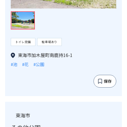
トイレ完備
駐車場あり
東海市加木屋町南鹿持16-1
#池
#花
#公園
保存
東海市