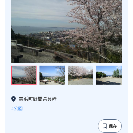
美浜町野間冨具﨑
#公園
保存