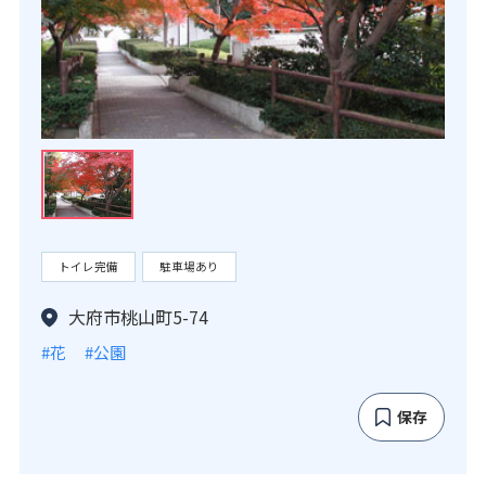
トイレ完備
駐車場あり
大府市桃山町5-74
#花
#公園
保存