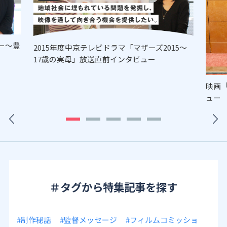
ー～豊
2015年度中京テレビドラマ「マザーズ2015～
17歳の実母」放送直前インタビュー
映画
ュー
＃タグから特集記事を探す
#制作秘話
#監督メッセージ
#フィルムコミッショ