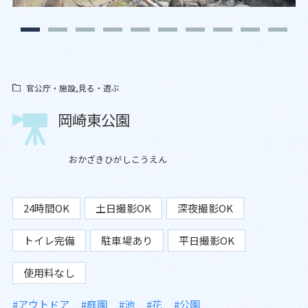
官公庁・施設,見る・遊ぶ
岡崎東公園
おかざきひがしこうえん
24時間OK
土日撮影OK
深夜撮影OK
トイレ完備
駐車場あり
平日撮影OK
使用料なし
#アウトドア
#庭園
#池
#花
#公園