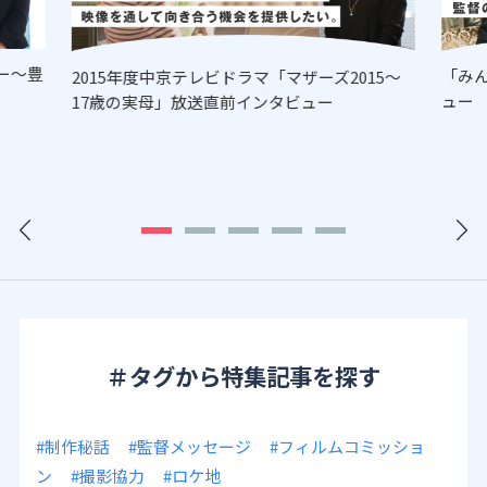
ー～豊
「み
2015年度中京テレビドラマ「マザーズ2015～
ュー
17歳の実母」放送直前インタビュー
＃タグから特集記事を探す
#制作秘話
#監督メッセージ
#フィルムコミッショ
ン
#撮影協力
#ロケ地