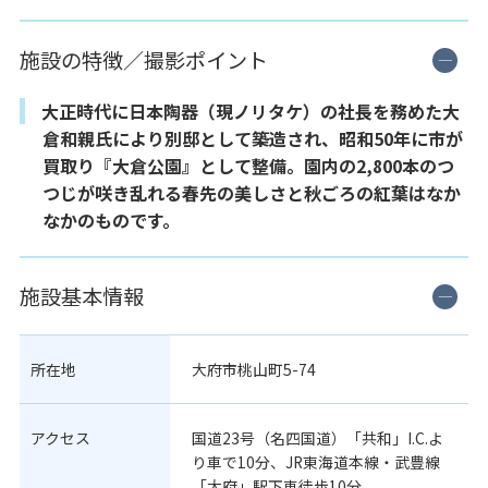
施設の特徴／撮影ポイント
大正時代に日本陶器（現ノリタケ）の社長を務めた大
倉和親氏により別邸として築造され、昭和50年に市が
買取り『大倉公園』として整備。園内の2,800本のつ
つじが咲き乱れる春先の美しさと秋ごろの紅葉はなか
なかのものです。
施設基本情報
所在地
大府市桃山町5-74
アクセス
国道23号（名四国道）「共和」I.C.よ
り車で10分、JR東海道本線・武豊線
「大府」駅下車徒歩10分