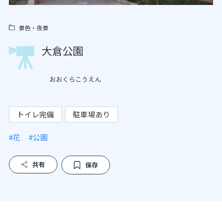
景色・夜景
大倉公園
おおくらこうえん
トイレ完備
駐車場あり
#花
#公園
共有
保存