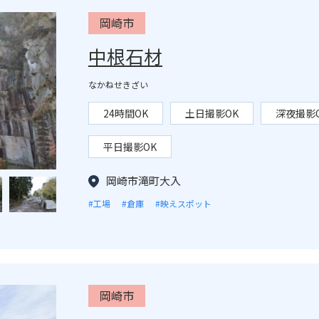
岡崎市
中根石材
なかねせきざい
24時間OK
土日撮影OK
深夜撮影
平日撮影OK
岡崎市滝町大入
#工場
#倉庫
#映えスポット
岡崎市