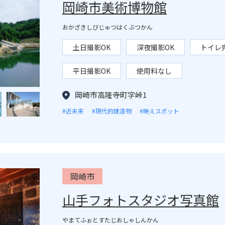
岡崎市美術博物館
おかざきしびじゅつはくぶつかん
土日撮影OK
深夜撮影OK
トイレ
平日撮影OK
使用料なし
岡崎市高隆寺町字峠1
#近未来
#現代的建造物
#映えスポット
岡崎市
山手フォトスタジオ写真館
やまてふぉとすたじおしゃしんかん