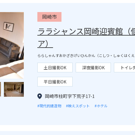
岡崎市
ララシャンス岡崎迎賓館（
ア）
ららしゃんすおかざきげいひんかん（こしつ・しゅくはくえ
土日撮影OK
深夜撮影OK
トイレ
平日撮影OK
岡崎市柱町字下荒子17-1
#現代的建造物
#映えスポット
#ホテル