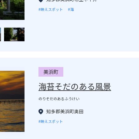
#映えスポット
#海
美浜町
海苔そだのある風景
のりそだのあるふうけい
知多郡美浜町奥田
#映えスポット