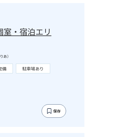
個室・宿泊エリ
りあ）
完備
駐車場あり
保存