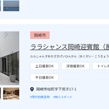
岡崎市
ララシャンス岡崎迎賓館（
ららしゃんすおかざきげいひんかん（おくがい・こうきょう
土日撮影OK
深夜撮影OK
トイレ
平日撮影OK
岡崎市柱町字下荒子17-1
#現代的建造物
#映えスポット