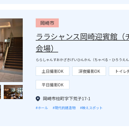
岡崎市
ララシャンス岡崎迎賓館（
会場）
ららしゃんすおかざきげいひんかん（ちゃぺる・ひろうえん
土日撮影OK
深夜撮影OK
トイレ
平日撮影OK
岡崎市柱町字下荒子17-1
#ホール
#現代的建造物
#映えスポット