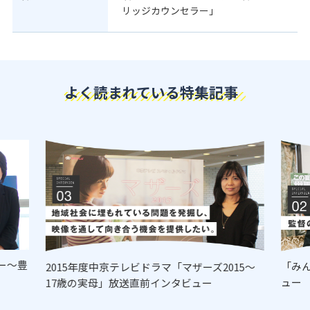
リッジカウンセラー」
よく読まれている特集記事
ー～豊
「み
2015年度中京テレビドラマ「マザーズ2015～
ュー
17歳の実母」放送直前インタビュー