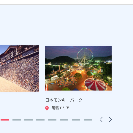
日本モンキーパーク
野外民
尾張エリア
尾張