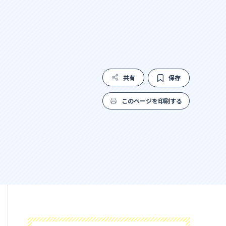
共有
保存
このページを印刷する