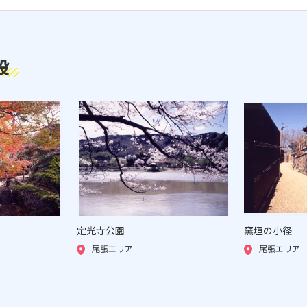
設
定光寺公園
窯垣の小径
尾張エリア
尾張エリア