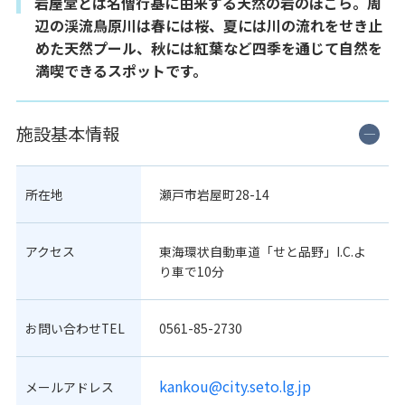
岩屋堂とは名僧行基に由来する天然の岩のほこら。周
辺の渓流鳥原川は春には桜、夏には川の流れをせき止
めた天然プール、秋には紅葉など四季を通じて自然を
満喫できるスポットです。
施設基本情報
所在地
瀬戸市岩屋町28-14
アクセス
東海環状自動車道「せと品野」I.C.よ
り車で10分
お問い合わせTEL
0561-85-2730
kankou@city.seto.lg.jp
メールアドレス