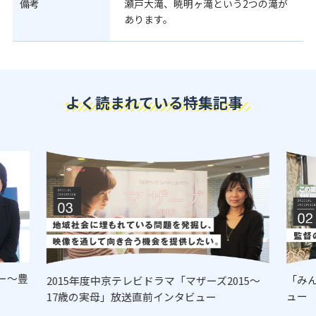
備考
瀬戸大滝、暁明ヶ滝という2つの滝が
あります。
よく読まれている特集記事
ー～豊
「み
2015年度中京テレビドラマ「マザーズ2015～
ュー
17歳の実母」放送直前インタビュー