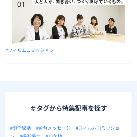
#フィルムコミッション
＃タグから特集記事を探す
#制作秘話
#監督メッセージ
#フィルムコミッショ
ン
#撮影協力
#ロケ地