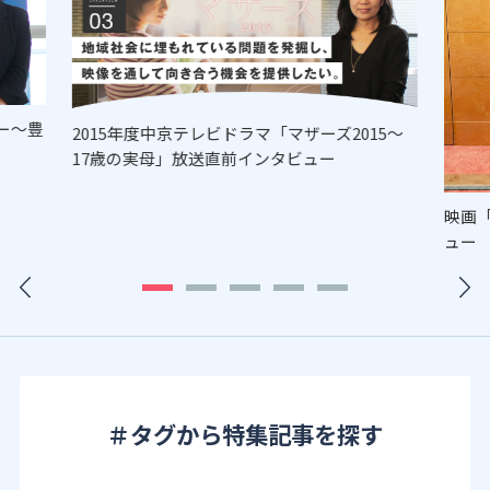
ー～豊
2015年度中京テレビドラマ「マザーズ2015～
17歳の実母」放送直前インタビュー
映画
ュー
＃タグから特集記事を探す