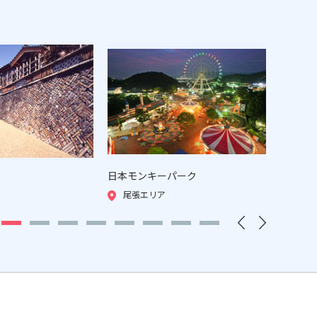
日本モンキーパーク
野外民
尾張エリア
尾張