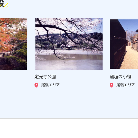
設
定光寺公園
窯垣の小径
尾張エリア
尾張エリア