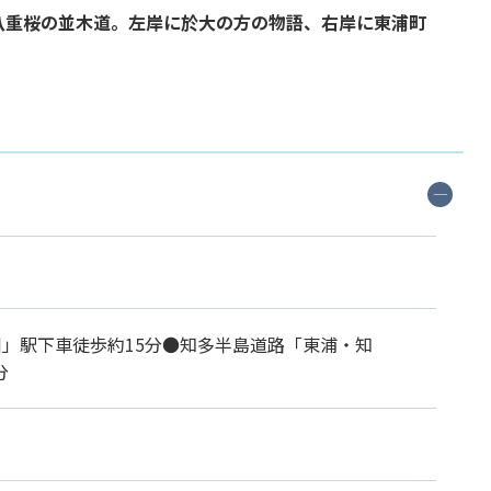
八重桜の並木道。左岸に於大の方の物語、右岸に東浦町
川」駅下車徒歩約15分●知多半島道路「東浦・知
分