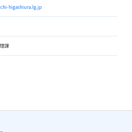
i-higashiura.lg.jp
理課