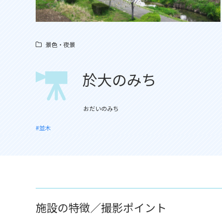
景色・夜景
於大のみち
おだいのみち
#並木
施設の特徴／撮影ポイント