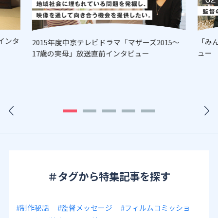
インタ
「み
2015年度中京テレビドラマ「マザーズ2015～
ュー
17歳の実母」放送直前インタビュー
＃タグから特集記事を探す
#制作秘話
#監督メッセージ
#フィルムコミッショ