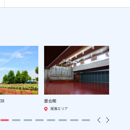
38
墨会館
一宮グ
尾張エリア
尾張