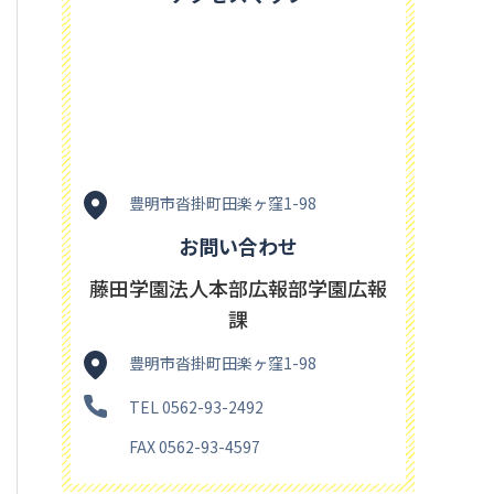
豊明市沓掛町田楽ヶ窪1-98
お問い合わせ
藤田学園法人本部広報部学園広報
課
豊明市沓掛町田楽ヶ窪1-98
TEL 0562-93-2492
FAX 0562-93-4597