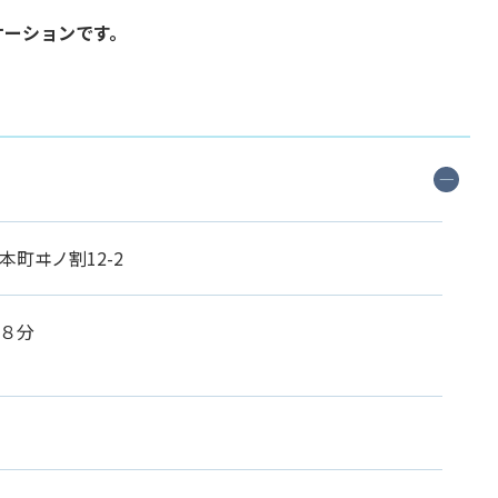
。
ケーションです。
町ヰノ割12-2
８分