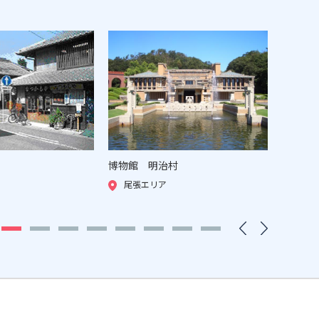
博物館 明治村
日本モ
尾張エリア
尾張