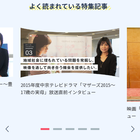
よく読まれている特集記事
ー～豊
2015年度中京テレビドラマ「マザーズ2015～
17歳の実母」放送直前インタビュー
映画
ュー