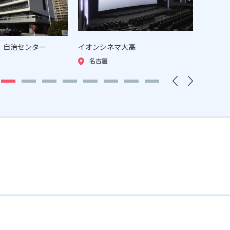
、自治センター
イオンシネマ⼤⾼
チサン 
名古屋
名古