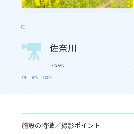
佐奈川
さながわ
#川
#花
#並木
施設の特徴／撮影ポイント