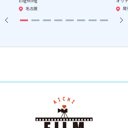
Elighting
オリ
名古屋
尾