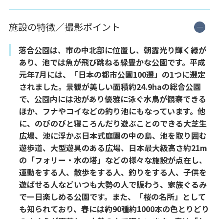
施設の特徴／撮影ポイント
落合公園は、市の中北部に位置し、朝露光り輝く緑が
あり、池では魚が飛び跳ねる緑豊かな公園です。平成
元年7月には、「日本の都市公園100選」の1つに選定
されました。景観が美しい面積約24.9haの総合公園
で、公園内には池があり優雅に泳ぐ水鳥が観察できる
ほか、フナやコイなどの釣り池にもなっています。他
に、のびのびと寝ころんだり遊ぶことのできる大芝生
広場、池に浮かぶ日本式庭園の中の島、池を取り囲む
遊歩道、大型遊具のある広場、日本最大級高さ約21m
の「フォリー・水の塔」などの様々な施設が点在し、
運動をする人、散歩をする人、釣りをする人、子供を
遊ばせる人などいつも大勢の人で賑わう、家族ぐるみ
で一日楽しめる公園です。また、「桜の名所」として
も知られており、春には約90種約1000本の色とりどり