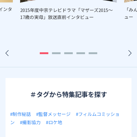
インタ
「み
2015年度中京テレビドラマ「マザーズ2015～
ュー
17歳の実母」放送直前インタビュー
＃タグから特集記事を探す
#制作秘話
#監督メッセージ
#フィルムコミッショ
ン
#撮影協力
#ロケ地