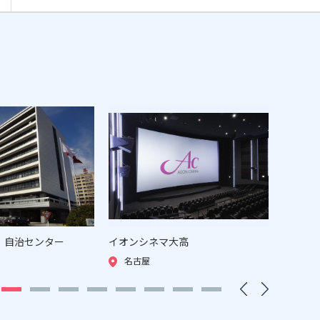
、自治センター
イオンシネマ⼤⾼
チサン 
名古屋
名古