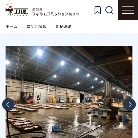
ホーム
ロケ地情報
知柄漁港