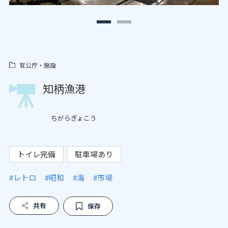
官公庁・施設
知柄漁港
ちがらぎょこう
トイレ完備
駐車場あり
#レトロ
#昭和
#海
#市場
共有
保存