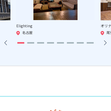
Elighting
オリ
名古屋
尾