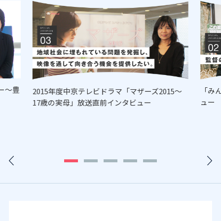
ー～豊
「み
2015年度中京テレビドラマ「マザーズ2015～
ュー
17歳の実母」放送直前インタビュー