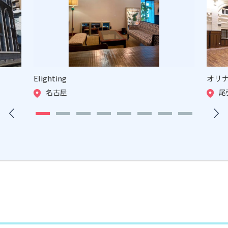
Elighting
オリ
名古屋
尾