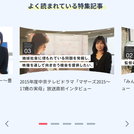
よく読まれている特集記事
ー～豊
「み
2015年度中京テレビドラマ「マザーズ2015～
ュー
17歳の実母」放送直前インタビュー