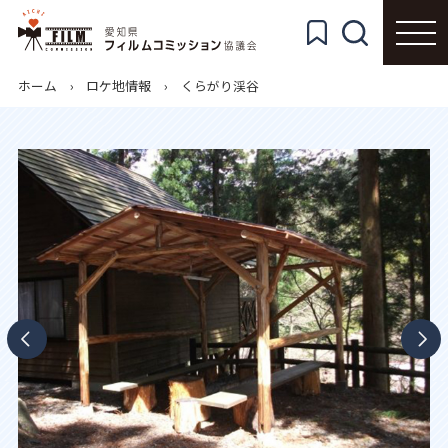
ホーム
ロケ地情報
くらがり渓谷