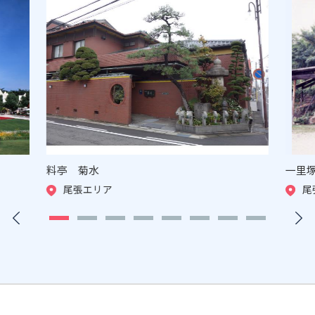
料亭 菊水
一里
尾張エリア
尾