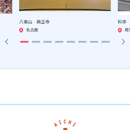
八事山 興正寺
料亭
名古屋
尾