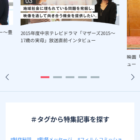
ー～豊
2015年度中京テレビドラマ「マザーズ2015～
17歳の実母」放送直前インタビュー
映画
ュー
＃タグから特集記事を探す
#制作秘話
#監督メッセージ
#フィルムコミッショ