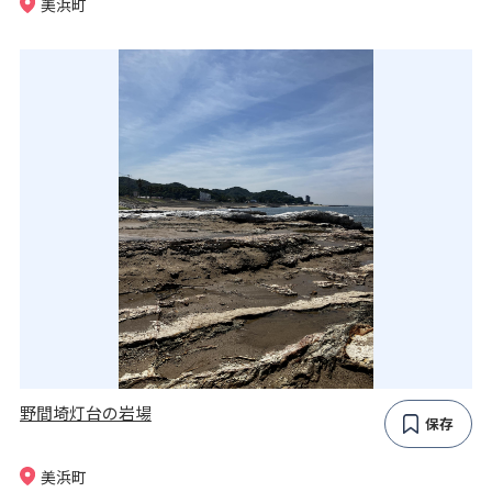
美浜町
野間埼灯台の岩場
保存
美浜町