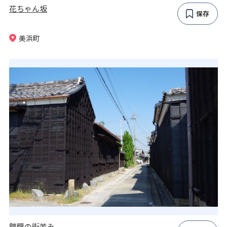
花ちゃん坂
保存
美浜町
鎧壁の街並み