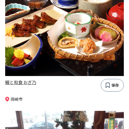
鰻と和食 おぎ乃
保存
岡崎市