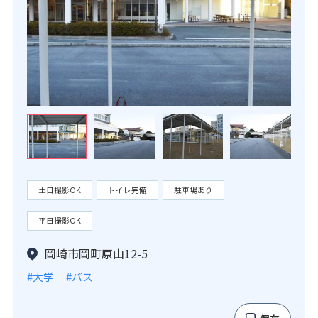
土日撮影OK
トイレ完備
駐車場あり
平日撮影OK
岡崎市岡町原山12-5
#大学
#バス