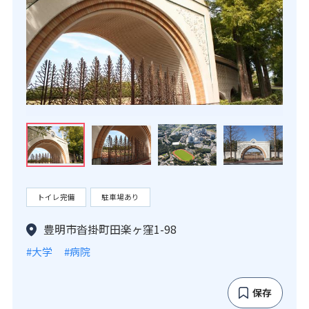
トイレ完備
駐車場あり
豊明市沓掛町田楽ヶ窪1-98
#大学
#病院
保存